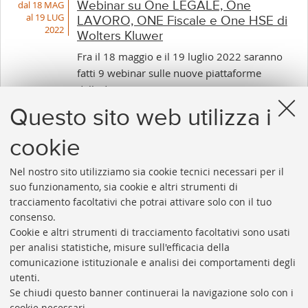
dal 18 MAG
Webinar su One LEGALE, One
al 19 LUG
LAVORO, ONE Fiscale e One HSE di
2022
Wolters Kluwer
Fra il 18 maggio e il 19 luglio 2022 saranno
fatti 9 webinar sulle nuove piattaforme
dell'editore
Questo sito web utilizza i
cookie
1
...
6
7
8
9
10
11
12
...
50
Nel nostro sito utilizziamo sia cookie tecnici necessari per il
«
Succes
suo funzionamento, sia cookie e altri strumenti di
Precedenti
12
tracciamento facoltativi che potrai attivare solo con il tuo
12
elemen
consenso.
elementi
»
Cookie e altri strumenti di tracciamento facoltativi sono usati
Rubrica di Ateneo
per analisi statistiche, misure sull'efficacia della
comunicazione istituzionale e analisi dei comportamenti degli
Rss
utenti.
Statistiche
Se chiudi questo banner continuerai la navigazione solo con i
cookie necessari.