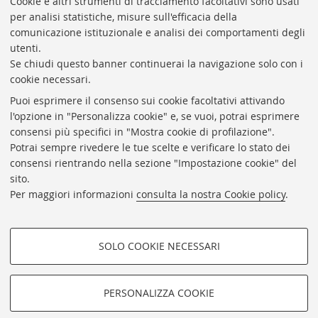
Cookie e altri strumenti di tracciamento facoltativi sono usati
Rubrica di Ateneo
per analisi statistiche, misure sull'efficacia della
comunicazione istituzionale e analisi dei comportamenti degli
Rss
utenti.
Statistiche
Se chiudi questo banner continuerai la navigazione solo con i
cookie necessari.
Privacy e note legali
Puoi esprimere il consenso sui cookie facoltativi attivando
Biblioteche di Ateneo
l'opzione in "Personalizza cookie" e, se vuoi, potrai esprimere
consensi più specifici in "Mostra cookie di profilazione".
Sale studio
Potrai sempre rivedere le tue scelte e verificare lo stato dei
Carta dei servizi
consensi rientrando nella sezione "Impostazione cookie" del
sito.
Regolamenti
Per maggiori informazioni
consulta la nostra Cookie policy
.
Proxy
Help Desk
SOLO COOKIE NECESSARI
Informazioni sul sito e accessibilità
COOKIE DI PROFILAZIONE -
Impostazioni Cookie
FACOLTATIVI
PERSONALIZZA COOKIE
Si tratta di cookie utilizzati per analizzare le caratteristiche della