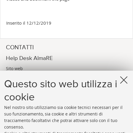
Inserito il 12/12/2019
CONTATTI
Help Desk AlmaRE
Sito web
Via dei Bersaglieri, 4 Bologna (BO)
Questo sito web utilizza i
E-MAIL
assistenza-almare@unibo.it
cookie
Nel nostro sito utilizziamo sia cookie tecnici necessari per il
suo funzionamento, sia cookie e altri strumenti di
tracciamento facoltativi che potrai attivare solo con il tuo
consenso.