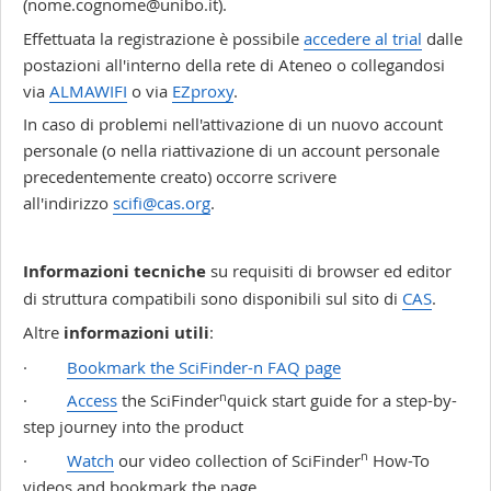
(nome.cognome@unibo.it).
Effettuata la registrazione è possibile
accedere al trial
dalle
postazioni all'interno della rete di Ateneo o collegandosi
via
ALMAWIFI
o via
EZproxy
.
In caso di problemi nell'attivazione di un nuovo account
personale (o nella riattivazione di un account personale
precedentemente creato) occorre scrivere
all'indirizzo
scifi@cas.org
.
Informazioni tecniche
su requisiti di browser ed editor
di struttura compatibili sono disponibili sul sito di
CAS
.
Altre
informazioni utili
:
·
Bookmark the SciFinder-n FAQ page
n
·
Access
the SciFinder
quick start guide for a step-by-
step journey into the product
n
·
Watch
our video collection of SciFinder
How-To
videos and bookmark the page