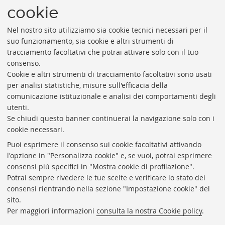
cookie
Nel nostro sito utilizziamo sia cookie tecnici necessari per il
suo funzionamento, sia cookie e altri strumenti di
tracciamento facoltativi che potrai attivare solo con il tuo
consenso.
Cookie e altri strumenti di tracciamento facoltativi sono usati
Rubrica di Ateneo
per analisi statistiche, misure sull'efficacia della
comunicazione istituzionale e analisi dei comportamenti degli
Rss
utenti.
Statistiche
Se chiudi questo banner continuerai la navigazione solo con i
cookie necessari.
Privacy e note legali
Puoi esprimere il consenso sui cookie facoltativi attivando
Biblioteche di Ateneo
l'opzione in "Personalizza cookie" e, se vuoi, potrai esprimere
consensi più specifici in "Mostra cookie di profilazione".
Sale studio
Potrai sempre rivedere le tue scelte e verificare lo stato dei
Carta dei servizi
consensi rientrando nella sezione "Impostazione cookie" del
sito.
Regolamenti
Per maggiori informazioni
consulta la nostra Cookie policy
.
Proxy