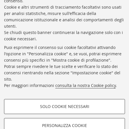
consenso.
Cookie e altri strumenti di tracciamento facoltativi sono usati
Rubrica di Ateneo
per analisi statistiche, misure sull'efficacia della
comunicazione istituzionale e analisi dei comportamenti degli
Rss
utenti.
Statistiche
Se chiudi questo banner continuerai la navigazione solo con i
cookie necessari.
Privacy e note legali
Puoi esprimere il consenso sui cookie facoltativi attivando
Biblioteche di Ateneo
l'opzione in "Personalizza cookie" e, se vuoi, potrai esprimere
consensi più specifici in "Mostra cookie di profilazione".
Sale studio
Potrai sempre rivedere le tue scelte e verificare lo stato dei
Carta dei servizi
consensi rientrando nella sezione "Impostazione cookie" del
sito.
Regolamenti
Per maggiori informazioni
consulta la nostra Cookie policy
.
Proxy
Help Desk
SOLO COOKIE NECESSARI
Informazioni sul sito e accessibilità
COOKIE DI PROFILAZIONE -
Impostazioni Cookie
FACOLTATIVI
PERSONALIZZA COOKIE