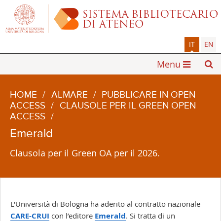
IT
EN
Menu
HOME
/
ALMARE
/
PUBBLICARE IN OPEN
ACCESS
/
CLAUSOLE PER IL GREEN OPEN
ACCESS
/
Emerald
Clausola per il Green OA per il 2026.
L'Università di Bologna ha aderito al contratto nazionale
CARE-CRUI
con l’editore
Emerald
. Si tratta di un