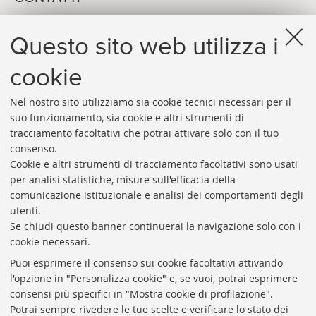
Approval Manager Emerald - AlmaRE
Questo sito web utilizza i
E-MAIL
arpac.emerald_pubblicazione@unibo.it
cookie
Nel nostro sito utilizziamo sia cookie tecnici necessari per il
suo funzionamento, sia cookie e altri strumenti di
tracciamento facoltativi che potrai attivare solo con il tuo
consenso.
Cookie e altri strumenti di tracciamento facoltativi sono usati
Rubrica di Ateneo
per analisi statistiche, misure sull'efficacia della
comunicazione istituzionale e analisi dei comportamenti degli
Rss
utenti.
Statistiche
Se chiudi questo banner continuerai la navigazione solo con i
cookie necessari.
Privacy e note legali
Puoi esprimere il consenso sui cookie facoltativi attivando
Biblioteche di Ateneo
l'opzione in "Personalizza cookie" e, se vuoi, potrai esprimere
consensi più specifici in "Mostra cookie di profilazione".
Sale studio
Potrai sempre rivedere le tue scelte e verificare lo stato dei