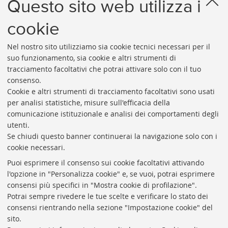
Questo sito web utilizza i
cookie
1
...
8
9
10
11
12
13
14
...
30
Nel nostro sito utilizziamo sia cookie tecnici necessari per il
«
Succes
suo funzionamento, sia cookie e altri strumenti di
Precedenti
12
tracciamento facoltativi che potrai attivare solo con il tuo
12
elemen
consenso.
elementi
»
Cookie e altri strumenti di tracciamento facoltativi sono usati
Rubrica di Ateneo
per analisi statistiche, misure sull'efficacia della
comunicazione istituzionale e analisi dei comportamenti degli
Rss
utenti.
Statistiche
Se chiudi questo banner continuerai la navigazione solo con i
cookie necessari.
Privacy e note legali
Puoi esprimere il consenso sui cookie facoltativi attivando
Biblioteche di Ateneo
l'opzione in "Personalizza cookie" e, se vuoi, potrai esprimere
consensi più specifici in "Mostra cookie di profilazione".
Sale studio
Potrai sempre rivedere le tue scelte e verificare lo stato dei
Carta dei servizi
consensi rientrando nella sezione "Impostazione cookie" del
sito.
Regolamenti