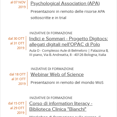
al 07 NOV
Psychological Association (APA)
2019
Presentazioni in remoto delle risorse APA
sottoscritte e in trial
INIZIATIVE DI FORMAZIONE
dal 30 OTT
Indici e Sommari - Progetto Digitocs:
al 31 OTT
allegati digitali nell’OPAC di Polo
2019
Aula O - Complesso Aule di Belmeloro | Palazzina B,
III piano, Via B. Andreatta, 8 - 40126 Bologna, Italia
INIZIATIVE DI FORMAZIONE
dal 18 OTT
Webinar Web of Science
al 31 OTT
Presentazioni in remoto del mondo WoS
2019
INIZIATIVE DI FORMAZIONE
dal 15 OTT
Corso di information literacy -
al 29 OTT
Biblioteca Clinica "Bianchi"
2019
Workshop di formazione sulla ricerca, il