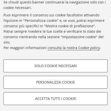
Statistiche
Se chiudi questo banner continuerai la navigazione solo con i
cookie necessari.
Privacy e note legali
Puoi esprimere il consenso sui cookie facoltativi attivando
Biblioteche di Ateneo
l'opzione in "Personalizza cookie" e, se vuoi, potrai esprimere
consensi più specifici in "Mostra cookie di profilazione".
Sale studio
Potrai sempre rivedere le tue scelte e verificare lo stato dei
Carta dei servizi
consensi rientrando nella sezione "Impostazione cookie" del
sito.
Regolamenti
Per maggiori informazioni
consulta la nostra Cookie policy
.
Proxy
Help Desk
SOLO COOKIE NECESSARI
Informazioni sul sito e accessibilità
COOKIE DI PROFILAZIONE -
Impostazioni Cookie
FACOLTATIVI
PERSONALIZZA COOKIE
Si tratta di cookie utilizzati per analizzare le caratteristiche della
navigazione degli utenti, creare profili in base al loro comportamento
sul sito, per analisi di marketing.
©Copyright 2026 - ALMA MATER STUDIORUM - Università di
ACCETTA TUTTI I COOKIE
Mostra cookie di profilazione
Bologna - Via Zamboni, 33 - 40126 Bologna - PI: 01131710376 - CF:
80007010376