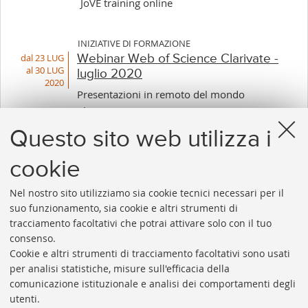
JoVE training online
INIZIATIVE DI FORMAZIONE
dal 23 LUG
Webinar Web of Science Clarivate -
al 30 LUG
luglio 2020
2020
Presentazioni in remoto del mondo
Clarivate.
Questo sito web utilizza i
cookie
1
...
5
6
7
8
9
10
11
...
30
Nel nostro sito utilizziamo sia cookie tecnici necessari per il
«
Succes
suo funzionamento, sia cookie e altri strumenti di
Precedenti
12
tracciamento facoltativi che potrai attivare solo con il tuo
12
elemen
consenso.
elementi
»
Cookie e altri strumenti di tracciamento facoltativi sono usati
Rubrica di Ateneo
per analisi statistiche, misure sull'efficacia della
comunicazione istituzionale e analisi dei comportamenti degli
Rss
utenti.