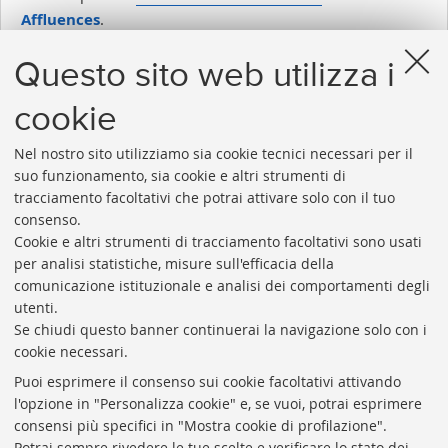
Affluences
.
Questo sito web utilizza i
Inserito il 29/01/2021
cookie
Nel nostro sito utilizziamo sia cookie tecnici necessari per il
suo funzionamento, sia cookie e altri strumenti di
tracciamento facoltativi che potrai attivare solo con il tuo
consenso.
Cookie e altri strumenti di tracciamento facoltativi sono usati
Rubrica di Ateneo
per analisi statistiche, misure sull'efficacia della
comunicazione istituzionale e analisi dei comportamenti degli
Rss
utenti.
Statistiche
Se chiudi questo banner continuerai la navigazione solo con i
cookie necessari.
Privacy e note legali
Puoi esprimere il consenso sui cookie facoltativi attivando
Biblioteche di Ateneo
l'opzione in "Personalizza cookie" e, se vuoi, potrai esprimere
consensi più specifici in "Mostra cookie di profilazione".
Sale studio
Potrai sempre rivedere le tue scelte e verificare lo stato dei