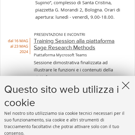
Supino”, complesso di Santa Cristina,
piazzetta G. Morandi 2, Bologna. Orari di
apertura: lunedì - venerdì, 9.00-18.00.
PRESENTAZIONI E INCONTRI
dal 16 MAG
Training Session alla piattaforma
al 23 MAG
Sage Research Methods
2024
Piattaforma Mycrosoft Teams
Sessione dimostrativa finalizzata ad
illustrare le funzioni e i contenuti della
piattaforma
Questo sito web utilizza i
cookie
1
2
3
4
5
6
7
8
...
50
Nel nostro sito utilizziamo sia cookie tecnici necessari per il
«
Success
suo funzionamento, sia cookie e altri strumenti di
Precedenti
12
tracciamento facoltativi che potrai attivare solo con il tuo
12
elemen
consenso.
elementi
»