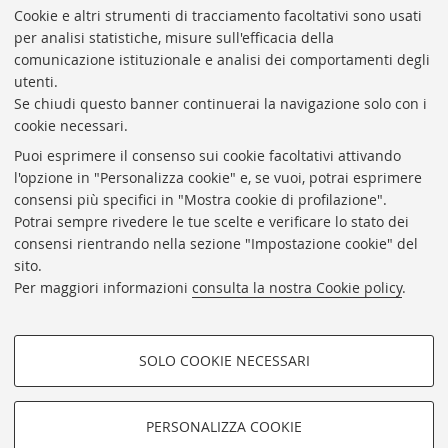
Cookie e altri strumenti di tracciamento facoltativi sono usati
Rubrica di Ateneo
per analisi statistiche, misure sull'efficacia della
comunicazione istituzionale e analisi dei comportamenti degli
Rss
utenti.
Statistiche
Se chiudi questo banner continuerai la navigazione solo con i
cookie necessari.
Privacy e note legali
Puoi esprimere il consenso sui cookie facoltativi attivando
Biblioteche di Ateneo
l'opzione in "Personalizza cookie" e, se vuoi, potrai esprimere
consensi più specifici in "Mostra cookie di profilazione".
Sale studio
Potrai sempre rivedere le tue scelte e verificare lo stato dei
Carta dei servizi
consensi rientrando nella sezione "Impostazione cookie" del
sito.
Regolamenti
Per maggiori informazioni
consulta la nostra Cookie policy
.
Proxy
Help Desk
SOLO COOKIE NECESSARI
Informazioni sul sito e accessibilità
COOKIE DI PROFILAZIONE -
Impostazioni Cookie
FACOLTATIVI
PERSONALIZZA COOKIE
Si tratta di cookie utilizzati per analizzare le caratteristiche della