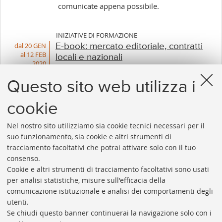
comunicate appena possibile.
INIZIATIVE DI FORMAZIONE
dal 20 GEN
E-book: mercato editoriale, contratti
al 12 FEB
locali e nazionali
2020
Vari luoghi |Scarica calendario
Questo sito web utilizza i
cookie
1
...
7
8
9
10
11
12
13
...
30
Nel nostro sito utilizziamo sia cookie tecnici necessari per il
«
Succes
suo funzionamento, sia cookie e altri strumenti di
Precedenti
12
tracciamento facoltativi che potrai attivare solo con il tuo
12
elemen
consenso.
elementi
»
Cookie e altri strumenti di tracciamento facoltativi sono usati
Rubrica di Ateneo
per analisi statistiche, misure sull'efficacia della
comunicazione istituzionale e analisi dei comportamenti degli
Rss
utenti.
Statistiche
Se chiudi questo banner continuerai la navigazione solo con i